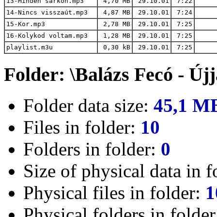
13-Minden sarkon.mp3
4,70 MB
29.10.01
7:22
14-Nincs visszaút.mp3
4,87 MB
29.10.01
7:24
15-Kor.mp3
2,78 MB
29.10.01
7:25
16-Kolykod voltam.mp3
1,28 MB
29.10.01
7:25
playlist.m3u
0,30 kB
29.10.01
7:25
Folder: \Balázs Fecó - Újj
Folder data size:
45,1 M
Files in folder:
10
Folders in folder:
0
Size of physical data in f
Physical files in folder:
1
Physical folders in folde