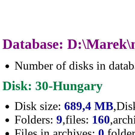
Database: D:\Marek\
Number of disks in data
Disk: 30-Hungary
Disk size:
689,4 MB
,Dis
Folders:
9
,files:
160
,arch
Files in archives:
0
,folde