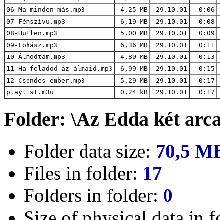
06-Ma minden más.mp3
4,25 MB
29.10.01
0:06
07-Fémszívu.mp3
6,19 MB
29.10.01
0:08
08-Hutlen.mp3
5,00 MB
29.10.01
0:09
09-Fohász.mp3
6,36 MB
29.10.01
0:11
10-Álmodtam.mp3
4,80 MB
29.10.01
0:13
11-Ha feladod az álmaid.mp3
6,99 MB
29.10.01
0:15
12-Csendes ember.mp3
5,29 MB
29.10.01
0:17
playlist.m3u
0,24 kB
29.10.01
0:17
Folder: \Az Edda két arc
Folder data size:
70,5 M
Files in folder:
17
Folders in folder:
0
Size of physical data in f