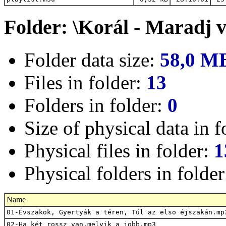
Folder: \Korál - Maradj
Folder data size:
58,0 M
Files in folder:
13
Folders in folder:
0
Size of physical data in f
Physical files in folder:
1
Physical folders in folde
Name
01-Évszakok, Gyertyák a téren, Túl az elso éjszakán.mp
02-Ha két rossz van,melyik a jobb.mp3