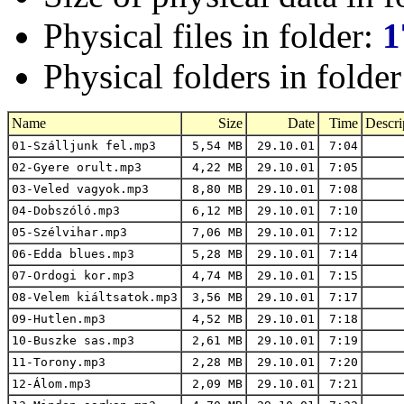
Physical files in folder:
1
Physical folders in folde
Name
Size
Date
Time
Descri
01-Szálljunk fel.mp3
5,54 MB
29.10.01
7:04
02-Gyere orult.mp3
4,22 MB
29.10.01
7:05
03-Veled vagyok.mp3
8,80 MB
29.10.01
7:08
04-Dobszóló.mp3
6,12 MB
29.10.01
7:10
05-Szélvihar.mp3
7,06 MB
29.10.01
7:12
06-Edda blues.mp3
5,28 MB
29.10.01
7:14
07-Ordogi kor.mp3
4,74 MB
29.10.01
7:15
08-Velem kiáltsatok.mp3
3,56 MB
29.10.01
7:17
09-Hutlen.mp3
4,52 MB
29.10.01
7:18
10-Buszke sas.mp3
2,61 MB
29.10.01
7:19
11-Torony.mp3
2,28 MB
29.10.01
7:20
12-Álom.mp3
2,09 MB
29.10.01
7:21