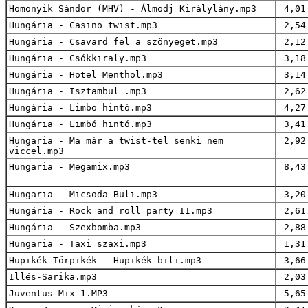
Homonyik Sándor (MHV) - Álmodj Királylány.mp3
4,01
Hungária - Casino twist.mp3
2,54
Hungária - Csavard fel a szőnyeget.mp3
2,12
Hungária - Csókkiraly.mp3
3,18
Hungária - Hotel Menthol.mp3
3,14
Hungária - Isztambul .mp3
2,62
Hungária - Limbo hintó.mp3
4,27
Hungária - Limbó hintó.mp3
3,41
Hungaria - Ma már a twist-tel senki nem
2,92
viccel.mp3
Hungaria - Megamix.mp3
8,43
Hungaria - Micsoda Buli.mp3
3,20
Hungária - Rock and roll party II.mp3
2,61
Hungária - Szexbomba.mp3
2,88
Hungaria - Taxi szaxi.mp3
1,31
Hupikék Törpikék - Hupikék bili.mp3
3,66
Illés-Sarika.mp3
2,03
Juventus Mix 1.MP3
5,65