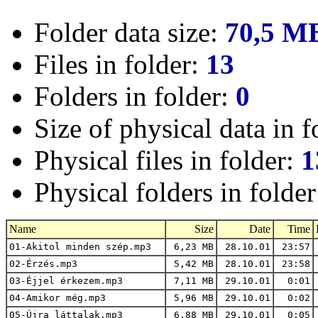
Folder data size:
70,5 M
Files in folder:
13
Folders in folder:
0
Size of physical data in f
Physical files in folder:
1
Physical folders in folde
Name
Size
Date
Time
01-Akitol minden szép.mp3
6,23 MB
28.10.01
23:57
02-Érzés.mp3
5,42 MB
28.10.01
23:58
03-Éjjel érkezem.mp3
7,11 MB
29.10.01
0:01
04-Amikor még.mp3
5,96 MB
29.10.01
0:02
05-Újra láttalak.mp3
6,88 MB
29.10.01
0:05