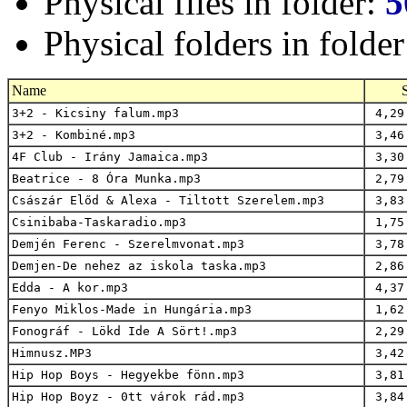
Physical files in folder:
5
Physical folders in folde
Name
3+2 - Kicsiny falum.mp3
4,29
3+2 - Kombiné.mp3
3,46
4F Club - Irány Jamaica.mp3
3,30
Beatrice - 8 Óra Munka.mp3
2,79
Császár Előd & Alexa - Tiltott Szerelem.mp3
3,83
Csinibaba-Taskaradio.mp3
1,75
Demjén Ferenc - Szerelmvonat.mp3
3,78
Demjen-De nehez az iskola taska.mp3
2,86
Edda - A kor.mp3
4,37
Fenyo Miklos-Made in Hungária.mp3
1,62
Fonográf - Lökd Ide A Sört!.mp3
2,29
Himnusz.MP3
3,42
Hip Hop Boys - Hegyekbe fönn.mp3
3,81
Hip Hop Boyz - 0tt várok rád.mp3
3,84