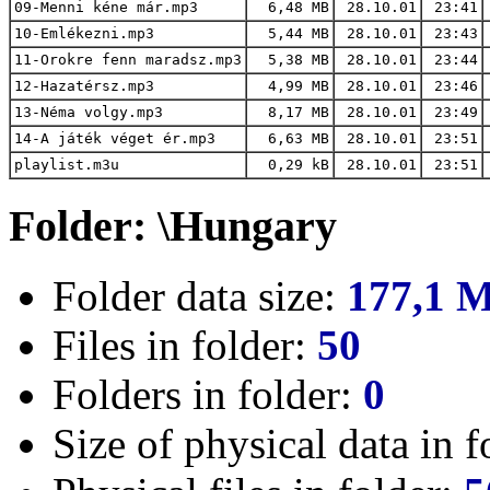
09-Menni kéne már.mp3
6,48 MB
28.10.01
23:41
10-Emlékezni.mp3
5,44 MB
28.10.01
23:43
11-Orokre fenn maradsz.mp3
5,38 MB
28.10.01
23:44
12-Hazatérsz.mp3
4,99 MB
28.10.01
23:46
13-Néma volgy.mp3
8,17 MB
28.10.01
23:49
14-A játék véget ér.mp3
6,63 MB
28.10.01
23:51
playlist.m3u
0,29 kB
28.10.01
23:51
Folder: \Hungary
Folder data size:
177,1 
Files in folder:
50
Folders in folder:
0
Size of physical data in f