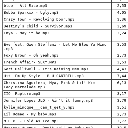
blue - All Rise.mp3
2,55 
Bubba Sparxxx - Ugly.mp3
4,05 
Crazy Town - Revolving Door.mp3
3,36 
Destiny`s Child - Survivor.mp3
3,69 
Enya - May it be.mp3
3,24 
Eve feat. Gwen Steffani - Let Me Blow Ya Mind
3,53 
.mp3
Foxy Brown - Oh yeah.mp3
2,73 
French Affair- SEXY.MP3
3,53 
Geri Halliwell - It's Raining Men.mp3
4,43 
Hit 'Em Up Style - BLU CANTRELL.mp3
7,44 
Christina Aguilera, Mya, Pink & Lil' Kim -
6,13 
Lady Marmelade.mp3
IIO- Rapture.mp3
3,17 
Jennifer Lopes JLO - Ain't it funny.mp3
3,79 
kylie_minoque___can_t_get_y.mp3
3,51 
Lil Romeo - My baby.mp3
2,73 
M.O.P. - Cold As Ice.mp3
3,72 
Madison Avenue - Don't call me baby.mp3
10,5 