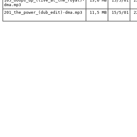
105_ooops_up_(live_at_the_royal)-
13,6 MB
15/5/01
2
dma.mp3
201_the_power_(dub_edit)-dma.mp3
11,5 MB
15/5/01
2