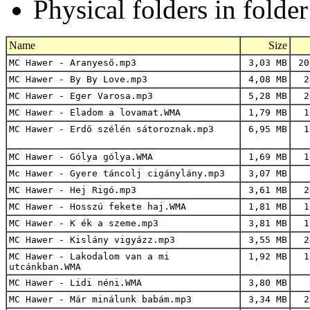
Physical folders in folde
Name
Size
MC Hawer - Aranyeső.mp3
3,03 MB
20
MC Hawer - By By Love.mp3
4,08 MB
2
MC Hawer - Eger Varosa.mp3
5,28 MB
2
MC Hawer - Eladom a lovamat.WMA
1,79 MB
1
MC Hawer - Erdő szélén sátoroznak.mp3
6,95 MB
1
MC Hawer - Gólya gólya.WMA
1,69 MB
1
Mc Hawer - Gyere táncolj cigánylány.mp3
3,07 MB
MC Hawer - Hej Rigó.mp3
3,61 MB
2
MC Hawer - Hosszú fekete haj.WMA
1,81 MB
1
MC Hawer - K ék a szeme.mp3
3,81 MB
1
MC Hawer - Kislány vigyázz.mp3
3,55 MB
2
MC Hawer - Lakodalom van a mi
1,92 MB
1
utcánkban.WMA
MC Hawer - Lidi néni.WMA
3,80 MB
MC Hawer - Már minálunk babám.mp3
3,34 MB
2