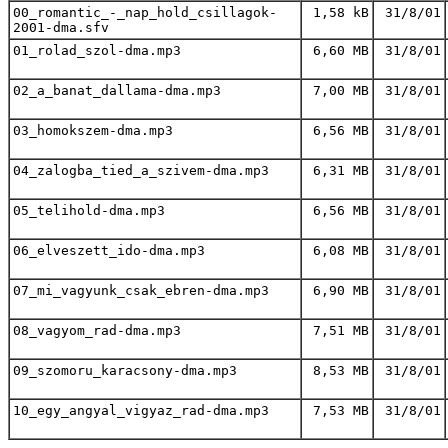
00_romantic_-_nap_hold_csillagok-
1,58 kB
31/8/01
2001-dma.sfv
01_rolad_szol-dma.mp3
6,60 MB
31/8/01
02_a_banat_dallama-dma.mp3
7,00 MB
31/8/01
03_homokszem-dma.mp3
6,56 MB
31/8/01
04_zalogba_tied_a_szivem-dma.mp3
6,31 MB
31/8/01
05_telihold-dma.mp3
6,56 MB
31/8/01
06_elveszett_ido-dma.mp3
6,08 MB
31/8/01
07_mi_vagyunk_csak_ebren-dma.mp3
6,90 MB
31/8/01
08_vagyom_rad-dma.mp3
7,51 MB
31/8/01
09_szomoru_karacsony-dma.mp3
8,53 MB
31/8/01
10_egy_angyal_vigyaz_rad-dma.mp3
7,53 MB
31/8/01