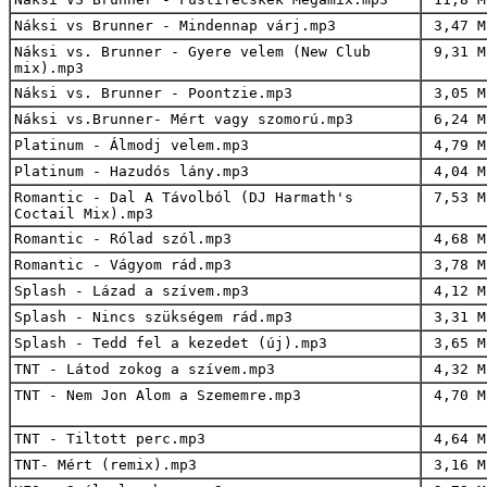
Náksi vs Brunner - Mindennap várj.mp3
3,47 M
Náksi vs. Brunner - Gyere velem (New Club
9,31 M
mix).mp3
Náksi vs. Brunner - Poontzie.mp3
3,05 M
Náksi vs.Brunner- Mért vagy szomorú.mp3
6,24 M
Platinum - Álmodj velem.mp3
4,79 M
Platinum - Hazudós lány.mp3
4,04 M
Romantic - Dal A Távolból (DJ Harmath's
7,53 M
Coctail Mix).mp3
Romantic - Rólad szól.mp3
4,68 M
Romantic - Vágyom rád.mp3
3,78 M
Splash - Lázad a szívem.mp3
4,12 M
Splash - Nincs szükségem rád.mp3
3,31 M
Splash - Tedd fel a kezedet (új).mp3
3,65 M
TNT - Látod zokog a szívem.mp3
4,32 M
TNT - Nem Jon Alom a Szememre.mp3
4,70 M
TNT - Tiltott perc.mp3
4,64 M
TNT- Mért (remix).mp3
3,16 M