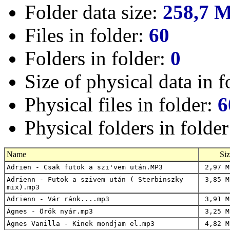
Folder data size:
258,7 
Files in folder:
60
Folders in folder:
0
Size of physical data in f
Physical files in folder:
6
Physical folders in folde
Name
Si
Adrien - Csak futok a szi'vem után.MP3
2,97 M
Adrienn - Futok a szivem után ( Sterbinszky
3,85 M
mix).mp3
Adrienn - Vár ránk....mp3
3,91 M
Ágnes - Örök nyár.mp3
3,25 M
Ágnes Vanilla - Kinek mondjam el.mp3
4,82 M