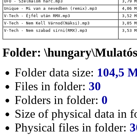
UFO - Szélmalom harc.mp3
3,79 M
Unique - Mi van a nevedben (remix).mp3
4,06 M
V-Tech - Éjfél után RMX.mp3
3,52 M
V-Tech - Nem Kell Várnod(Náksi).mp3
3,05 M
V-Tech - Nem szabad sírni(RMX).mp3
3,53 M
Folder: \hungary\Mulató
Folder data size:
104,5 
Files in folder:
30
Folders in folder:
0
Size of physical data in f
Physical files in folder:
3