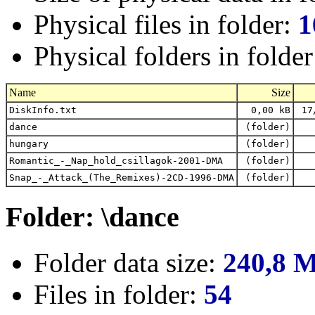
Physical files in folder:
1
Physical folders in folde
Name
Size
DiskInfo.txt
0,00 kB
17/
dance
(folder)
hungary
(folder)
Romantic_-_Nap_hold_csillagok-2001-DMA
(folder)
Snap_-_Attack_(The_Remixes)-2CD-1996-DMA
(folder)
Folder: \dance
Folder data size:
240,8 
Files in folder:
54