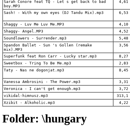
Sarah Conore feat TQ - Let s get back to bad
4,61 
boy.MP3
Sash! - With my own eyes (DJ Tandu Mix).mp3
6,53 
Shaggy - Luv Me Luv Me.MP3
4,10 
Shaggy- Angel.MP3
4,52 
Soundlowers - Surrender.mp3
5,48 
Spandon Ballet - Sun 's Gollen (remake
3,56 
mix).MP3
Superfunk feat Ron Carr - Lucky star.mp3
8,27 
Sweetbox - Tring To Be Me.mp3
2,83 
Taty - Nas ne dogonjat.mp3
8,45 
Vanessa Ambrosini - The Power.mp3
3,31 
Veronica - I can't get enough.mp3
3,72 
vikidal-himnusz.mp3
313,1 
Xzibit - Alkoholic.mp3
4,22 
Folder: \hungary