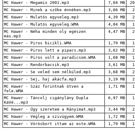
MC Hawer - Megamix 2001.mp3
7,04 MB
20
MC Hawer - Minek a szőke énnéken.mp3
3,66 MB
2
MC Hawer - Mulatós egyveleg.mp3
4,39 MB
2
MC Hawer - Mulatós egyveleg.WMA
4,04 MB
1
MC Hawer - Néha minden oly egészen
4,47 MB
2
más.mp3
MC Hawer - Piros bicikli.WMA
1,79 MB
1
MC Hawer - Piros lett a pipacs.mp3
3,62 MB
2
MC Hawer - Piros volt a paradicsom.WMA
1,68 MB
1
MC Hawer - Rendorbacsik.mp3
3,61 MB
1
MC Hawer - Se veled sem nélküled.mp3
3,68 MB
2
MC Hawer - Sej, haj akácfa.mp3
3,19 MB
2
MC Hawer - Száz forintnak ötven a
1,71 MB
1
fele.WMA
MC Hawer - Táncolj cigánylány Dupla
6,97 MB
1
KáVé...mp3
MC Hawer - Úgy szeretem a Rányimat.mp3
3,44 MB
2
MC Hawer - Végleg a szivügyem.WMA
1,72 MB
1
MC Hawer - Vörösbort ittam az este.WMA
1,79 MB
1