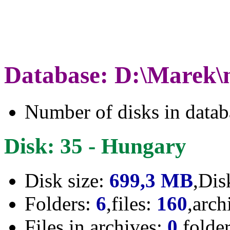
Database: D:\Marek\
Number of disks in data
Disk: 35 - Hungary
Disk size:
699,3 MB
,Dis
Folders:
6
,files:
160
,arch
Files in archives:
0
,folde