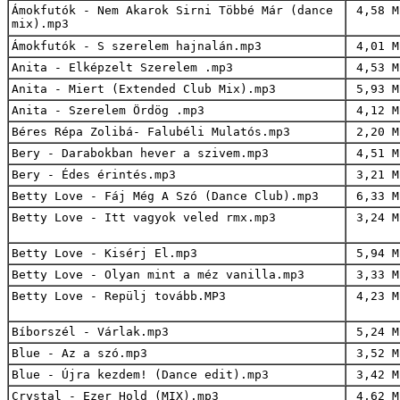
Ámokfutók - Nem Akarok Sirni Többé Már (dance
4,58 M
mix).mp3
Ámokfutók - S szerelem hajnalán.mp3
4,01 M
Anita - Elképzelt Szerelem .mp3
4,53 M
Anita - Miert (Extended Club Mix).mp3
5,93 M
Anita - Szerelem Ördög .mp3
4,12 M
Béres Répa Zolibá- Falubéli Mulatós.mp3
2,20 M
Bery - Darabokban hever a szivem.mp3
4,51 M
Bery - Édes érintés.mp3
3,21 M
Betty Love - Fáj Még A Szó (Dance Club).mp3
6,33 M
Betty Love - Itt vagyok veled rmx.mp3
3,24 M
Betty Love - Kisérj El.mp3
5,94 M
Betty Love - Olyan mint a méz vanilla.mp3
3,33 M
Betty Love - Repülj tovább.MP3
4,23 M
Bíborszél - Várlak.mp3
5,24 M
Blue - Az a szó.mp3
3,52 M
Blue - Újra kezdem! (Dance edit).mp3
3,42 M
Crystal - Ezer Hold (MIX).mp3
4,62 M