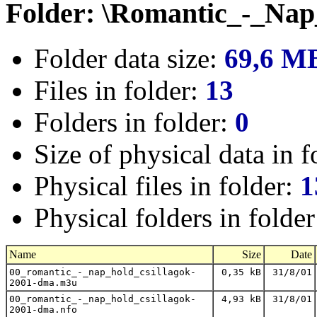
Folder: \Romantic_-_Na
Folder data size:
69,6 M
Files in folder:
13
Folders in folder:
0
Size of physical data in f
Physical files in folder:
1
Physical folders in folde
Name
Size
Date
00_romantic_-_nap_hold_csillagok-
0,35 kB
31/8/01
2001-dma.m3u
00_romantic_-_nap_hold_csillagok-
4,93 kB
31/8/01
2001-dma.nfo