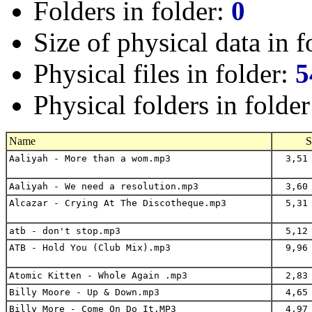
Folders in folder:
0
Size of physical data in f
Physical files in folder:
5
Physical folders in folde
Name
S
Aaliyah - More than a wom.mp3
3,51 
Aaliyah - We need a resolution.mp3
3,60 
Alcazar - Crying At The Discotheque.mp3
5,31 
atb - don't stop.mp3
5,12 
ATB - Hold You (Club Mix).mp3
9,96 
Atomic Kitten - Whole Again .mp3
2,83 
Billy Moore - Up & Down.mp3
4,65 
Billy More - Come On Do It.MP3
4,97 