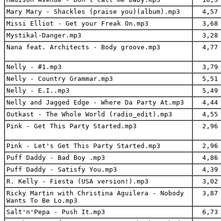
Mary Mary - Shackles (praise you)(album).mp3
4,57 
Missi Elliot - Get your Freak On.mp3
3,68 
Mystikal-Danger.mp3
3,28 
Nana feat. Architects - Body groove.mp3
4,77 
Nelly - #1.mp3
3,79 
Nelly - Country Grammar.mp3
5,51 
Nelly - E.I..mp3
5,49 
Nelly and Jagged Edge - Where Da Party At.mp3
4,44 
Outkast - The Whole World (radio_edit).mp3
4,55 
Pink - Get This Party Started.mp3
2,96 
Pink - Let's Get This Party Started.mp3
2,96 
Puff Daddy - Bad Boy .mp3
4,86 
Puff Daddy - Satisfy You.mp3
4,39 
R. Kelly - Fiesta (USA version!).mp3
3,02 
Ricky Martin with Christina Aguilera - Nobody
3,87 
Wants To Be Lo.mp3
Salt'n'Pepa - Push It.mp3
6,73 