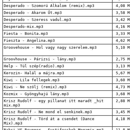
Desperado - Szomorú Alkalom (remix).mp3
4,08 M
Desperado - Akarom Űt.mp3
3,58 M
Desperado - Szeress vadul.mp3
3,42 M
Desperado-mix.mp3
4,16 M
Fiesta - Bonita.mp3
3,33 M
Fieszta - Angelina.mp3
4,62 M
Groovehouse - Hol vagy nagy szerelem.mp3
5,10 M
Groovhouse - Párizsi - lány.mp3
2,75 M
Help - Túl szép(radio).mp3
3,13 M
Kerozin- Halál a májra.mp3
5,67 M
Kiwi - Lila fellegek.mp3
3,60 M
Kiwi - Ne szólj (remix).mp3
4,73 M
Kozmix - Gyöngyhajú lány.mp3
3,68 M
Krisz Rudolf - egy pillanat itt maradt _hit
2,88 M
mix.mp3
Krisz Rudolf - Ne mond el senkinek.mp3
3,45 M
Krisz Rudolf - Törd át a csendet (Dance
4,18 M
Mix).mp3
Naksi VS Brunner - Fustifecskek Megamix.mp3
11,8 M