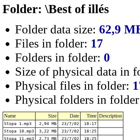
Folder: \Best of illés
Folder data size:
62,9 M
Files in folder:
17
Folders in folder:
0
Size of physical data in f
Physical files in folder:
1
Physical folders in folde
Name
Size
Date
Time
Description
Stopa 1.mp3
2,94 MB
23/7/02
18:17
Stopa 10.mp3
3,22 MB
23/7/02
18:25
Stopa 11.mp3
2,73 MB
23/7/02
18:25