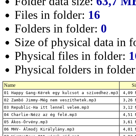
Folder data size:
63,7 M
Files in folder:
16
Folders in folder:
0
Size of physical data in f
Physical files in folder:
1
Physical folders in folde
Name
Si
01 Happy Gang-Kérek egy kulcsot a szívedhez.mp3
4,09 
02 Zambó Jimmy-Még nem veszíthetek.mp3
3,26 
03 Republic-Ha itt lennél velem.mp3
3,12 
04 Charlie-Nézz az ég felé.mp3
4,51 
05 Ákos-Örvény.mp3
3,61 
06 MHV- Álmodj Királylány.mp3
4,01 