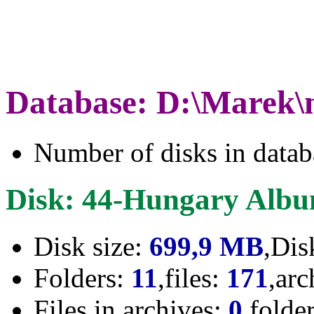
Database: D:\Marek\
Number of disks in data
Disk: 44-Hungary Alb
Disk size:
699,9 MB
,Dis
Folders:
11
,files:
171
,arc
Files in archives:
0
,folde