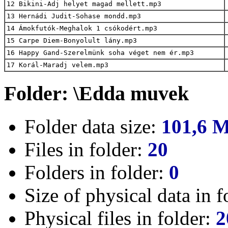
12 Bikini-Adj helyet magad mellett.mp3
13 Hernádi Judit-Sohase mondd.mp3
14 Ámokfutók-Meghalok 1 csókodért.mp3
15 Carpe Diem-Bonyolult lány.mp3
16 Happy Gand-Szerelmünk soha véget nem ér.mp3
17 Korál-Maradj velem.mp3
Folder: \Edda muvek
Folder data size:
101,6 
Files in folder:
20
Folders in folder:
0
Size of physical data in f
Physical files in folder:
2