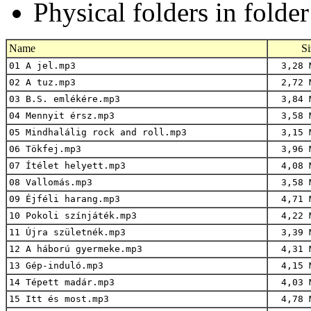
Physical folders in folde
Name
Si
01 A jel.mp3
3,28 
02 A tuz.mp3
2,72 
03 B.S. emlékére.mp3
3,84 
04 Mennyit érsz.mp3
3,58 
05 Mindhalálig rock and roll.mp3
3,15 
06 Tökfej.mp3
3,96 
07 Ítélet helyett.mp3
4,08 
08 Vallomás.mp3
3,58 
09 Éjféli harang.mp3
4,71 
10 Pokoli színjáték.mp3
4,22 
11 Újra születnék.mp3
3,39 
12 A háború gyermeke.mp3
4,31 
13 Gép-induló.mp3
4,15 
14 Tépett madár.mp3
4,03 
15 Itt és most.mp3
4,78 