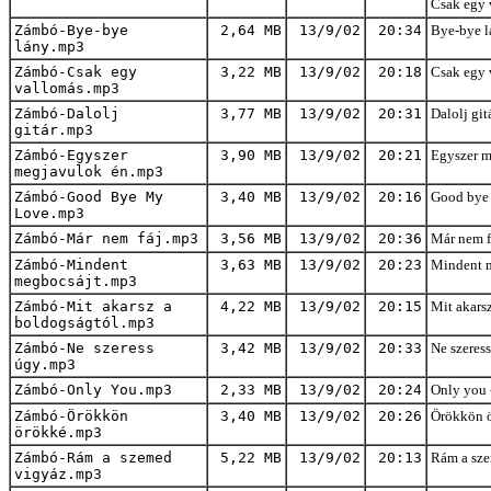
Csak egy 
Zámbó-Bye-bye
2,64 MB
13/9/02
20:34
Bye-bye l
lány.mp3
Zámbó-Csak egy
3,22 MB
13/9/02
20:18
Csak egy 
vallomás.mp3
Zámbó-Dalolj
3,77 MB
13/9/02
20:31
Dalolj git
gitár.mp3
Zámbó-Egyszer
3,90 MB
13/9/02
20:21
Egyszer m
megjavulok én.mp3
Zámbó-Good Bye My
3,40 MB
13/9/02
20:16
Good bye 
Love.mp3
Zámbó-Már nem fáj.mp3
3,56 MB
13/9/02
20:36
Már nem f
Zámbó-Mindent
3,63 MB
13/9/02
20:23
Mindent m
megbocsájt.mp3
Zámbó-Mit akarsz a
4,22 MB
13/9/02
20:15
Mit akarsz
boldogságtól.mp3
Zámbó-Ne szeress
3,42 MB
13/9/02
20:33
Ne szeress
úgy.mp3
Zámbó-Only You.mp3
2,33 MB
13/9/02
20:24
Only you 
Zámbó-Örökkön
3,40 MB
13/9/02
20:26
Örökkön ö
örökké.mp3
Zámbó-Rám a szemed
5,22 MB
13/9/02
20:13
Rám a sze
vigyáz.mp3