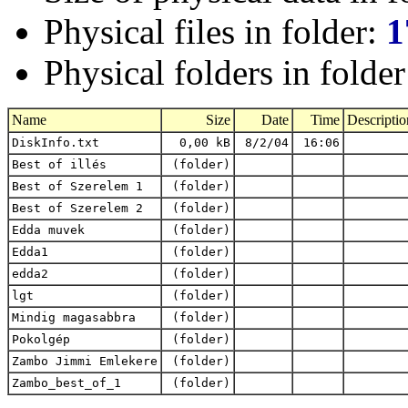
Physical files in folder:
1
Physical folders in folde
Name
Size
Date
Time
Descriptio
DiskInfo.txt
0,00 kB
8/2/04
16:06
Best of illés
(folder)
Best of Szerelem 1
(folder)
Best of Szerelem 2
(folder)
Edda muvek
(folder)
Edda1
(folder)
edda2
(folder)
lgt
(folder)
Mindig magasabbra
(folder)
Pokolgép
(folder)
Zambo Jimmi Emlekere
(folder)
Zambo_best_of_1
(folder)