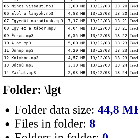
05 Nincs vissaút.mp3
3,80 MB
13/12/03
13:20
Track
06 Elöl a lányok.mp3
4,88 MB
13/12/03
13:20
Track
07 Egyedül maradtunk.mp3
7,17 MB
13/12/03
13:21
Track
08 Egy ez a tábor.mp3
4,04 MB
13/12/03
13:21
Track
09 Érzés.mp3
6,55 MB
13/12/03
13:22
Track
10 Álom.mp3
5,00 MB
13/12/03
13:23
Track
11 Ünnep.mp3
4,20 MB
13/12/03
13:23
Track
12 Kölyköd.mp3
4,57 MB
13/12/03
13:23
Track
13 Búcsú.mp3
3,38 MB
13/12/03
13:24
Track
14 Zárlat.mp3
2,03 MB
13/12/03
13:24
Track
Folder: \lgt
Folder data size:
44,8 M
Files in folder:
8
Folders in folder:
0