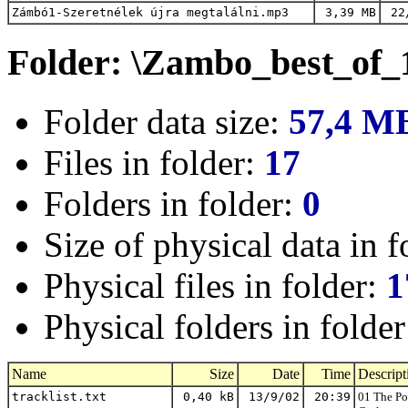
Zámbó1-Szeretnélek újra megtalálni.mp3
3,39 MB
22
Folder: \Zambo_best_of_
Folder data size:
57,4 M
Files in folder:
17
Folders in folder:
0
Size of physical data in f
Physical files in folder:
1
Physical folders in folde
Name
Size
Date
Time
Descript
tracklist.txt
0,40 kB
13/9/02
20:39
01 The Po