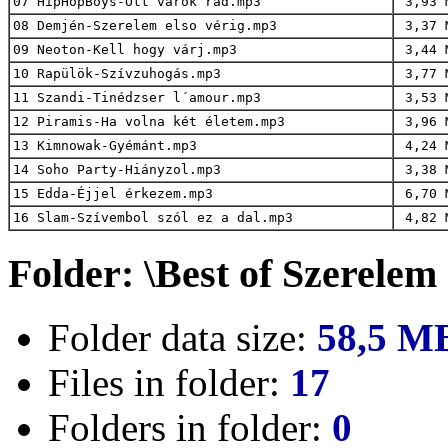
07 HipHopBoys-Ott várok rád.mp3
3,93 
08 Demjén-Szerelem elso vérig.mp3
3,37 
09 Neoton-Kell hogy várj.mp3
3,44 
10 Rapülök-Szívzuhogás.mp3
3,77 
11 Szandi-Tinédzser l´amour.mp3
3,53 
12 Piramis-Ha volna két életem.mp3
3,96 
13 Kimnowak-Gyémánt.mp3
4,24 
14 Soho Party-Hiányzol.mp3
3,38 
15 Edda-Éjjel érkezem.mp3
6,70 
16 Slam-Szívembol szól ez a dal.mp3
4,82 
Folder: \Best of Szerelem
Folder data size:
58,5 M
Files in folder:
17
Folders in folder:
0