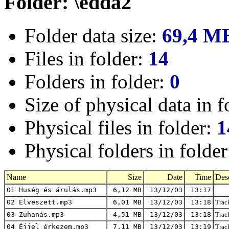
Folder: \edda2
Folder data size:
69,4 M
Files in folder:
14
Folders in folder:
0
Size of physical data in f
Physical files in folder:
1
Physical folders in folde
Name
Size
Date
Time
Desc
01 Huség és árulás.mp3
6,12 MB
13/12/03
13:17
02 Elveszett.mp3
6,01 MB
13/12/03
13:18
Track
03 Zuhanás.mp3
4,51 MB
13/12/03
13:18
Track
04 Éjjel érkezem.mp3
7,11 MB
13/12/03
13:19
Track