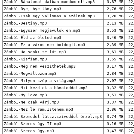
Zámbó1-Bánatomat dalban mondom ell.mp3
3,87 MB
22
Zámbó1-Bye, bye lány.mp3
2,76 MB
22
Zámbó1-Csak egy vallomás a szélnek.mp3
3,20 MB
22
Zámbó1-Destiny.mp3
2,13 MB
22
Zámbó1-Egyszer megjavulok én.mp3
3,53 MB
22
Zámbó1-Éld az életed.mp3
3,46 MB
22
Zámbó1-Ez a város nem boldogít.mp3
2,39 MB
22
Zámbó1-Ha senki se lát.mp3
3,61 MB
22
Zámbó1-Kisfiam.mp3
3,55 MB
22
Zámbó1-Még nem veszíthetek.mp3
3,17 MB
22
Zámbó1-Megváltozom.mp3
2,84 MB
22
Zámbó1-Milyen szép a világ.mp3
2,07 MB
22
Zámbó1-Mit kezdjek a bánatoddal.mp3
3,32 MB
22
Zámbó1-My love.mp3
3,51 MB
22
Zámbó1-Ne csak várj.mp3
3,37 MB
22
Zámbó1-Néz le rám,Istenem.mp3
2,86 MB
22
Zámbó1-Szemedel látsz,szíveddel érzel.mp3
3,74 MB
22
Zámbó1-Szeres úgy II.mp3
3,16 MB
22
Zámbó1-Szeres úgy.mp3
3,47 MB
22