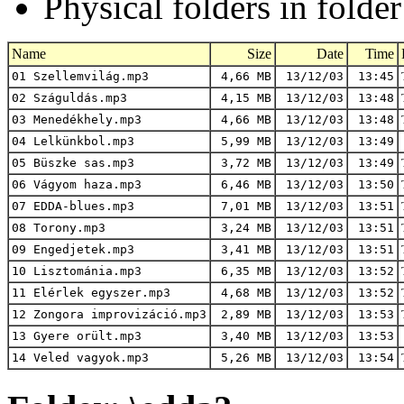
Physical folders in folde
Name
Size
Date
Time
01 Szellemvilág.mp3
4,66 MB
13/12/03
13:45
02 Száguldás.mp3
4,15 MB
13/12/03
13:48
03 Menedékhely.mp3
4,66 MB
13/12/03
13:48
04 Lelkünkbol.mp3
5,99 MB
13/12/03
13:49
05 Büszke sas.mp3
3,72 MB
13/12/03
13:49
06 Vágyom haza.mp3
6,46 MB
13/12/03
13:50
07 EDDA-blues.mp3
7,01 MB
13/12/03
13:51
08 Torony.mp3
3,24 MB
13/12/03
13:51
09 Engedjetek.mp3
3,41 MB
13/12/03
13:51
10 Lisztománia.mp3
6,35 MB
13/12/03
13:52
11 Elérlek egyszer.mp3
4,68 MB
13/12/03
13:52
12 Zongora improvizáció.mp3
2,89 MB
13/12/03
13:53
13 Gyere orült.mp3
3,40 MB
13/12/03
13:53
14 Veled vagyok.mp3
5,26 MB
13/12/03
13:54