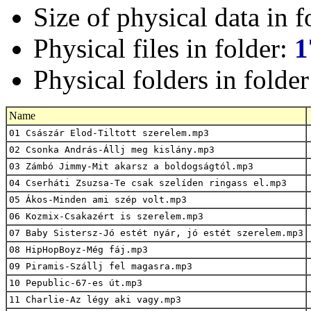
Size of physical data in f
Physical files in folder:
1
Physical folders in folde
Name
01 Császár Elod-Tiltott szerelem.mp3
02 Csonka András-Állj meg kislány.mp3
03 Zámbó Jimmy-Mit akarsz a boldogságtól.mp3
04 Cserháti Zsuzsa-Te csak szelíden ringass el.mp3
05 Ákos-Minden ami szép volt.mp3
06 Kozmix-Csakazért is szerelem.mp3
07 Baby Sistersz-Jó estét nyár, jó estét szerelem.mp3
08 HipHopBoyz-Még fáj.mp3
09 Piramis-Szállj fel magasra.mp3
10 Pepublic-67-es út.mp3
11 Charlie-Az légy aki vagy.mp3