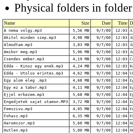
Physical folders in folde
Name
Size
Date
Time
D
A nema volgy.mp3
5,56 MB
9/7/00
12:03
A 
Akitol minden szep.mp3
4,98 MB
9/7/00
12:03
Ak
Almodtam.mp3
3,83 MB
9/7/00
12:03
Á
Amikor meg.mp3
5,96 MB
9/7/00
12:03
A
Csendes ember.mp3
4,19 MB
9/7/00
12:03
Cs
Edda - Kinoz egy enek.mp3
4,24 MB
9/7/00
12:03
K
Edda - Utolso erintes.mp3
4,62 MB
9/7/00
12:04
Ut
Egy alom eleg .mp3
4,68 MB
9/7/00
12:04
Eg
Egy ez a tabor.mp3
4,11 MB
9/7/00
12:04
Eg
Ejjel erkezem.mp3
5,68 MB
9/7/00
12:04
Ej
Engedjetek sajat utamon.MP3
3,72 MB
9/7/00
12:04
En
Femszivu.mp3
4,95 MB
9/7/00
12:04
Fe
Fohasz.mp3
6,35 MB
9/7/00
12:04
Fő
Haromszor.mp3
5,60 MB
9/7/00
12:04
H
Hutlen.mp3
5,00 MB
9/7/00
12:04
Hű