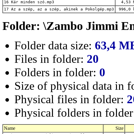
16 Kár minden szó.mp3
4,53 
17 Az a szép, az a szép, akinek a Pokolgép.mp3
996,0 
Folder: \Zambo Jimmi E
Folder data size:
63,4 M
Files in folder:
20
Folders in folder:
0
Size of physical data in f
Physical files in folder:
2
Physical folders in folde
Name
Size