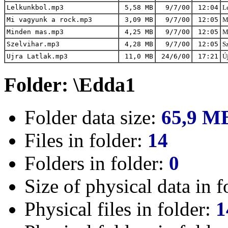
Lelkunkbol.mp3
5,58 MB
9/7/00
12:04
Le
Mi vagyunk a rock.mp3
3,09 MB
9/7/00
12:05
Mi
Minden mas.mp3
4,25 MB
9/7/00
12:05
M
Szelvihar.mp3
4,28 MB
9/7/00
12:05
Sz
Ujra Latlak.mp3
11,0 MB
24/6/00
17:21
Új
Folder: \Edda1
Folder data size:
65,9 M
Files in folder:
14
Folders in folder:
0
Size of physical data in f
Physical files in folder:
1