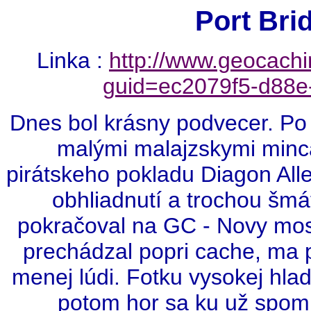
Port Bri
Linka :
http://www.geocach
guid=ec2079f5-d88
Dnes bol krásny podvecer. Po p
malými malajzskymi minc
pirátskeho pokladu Diagon All
obhliadnutí a trochou šm
pokračoval na GC - Novy mos
prechádzal popri cache, ma p
menej lúdi. Fotku vysokej hlad
potom hor sa ku už spom