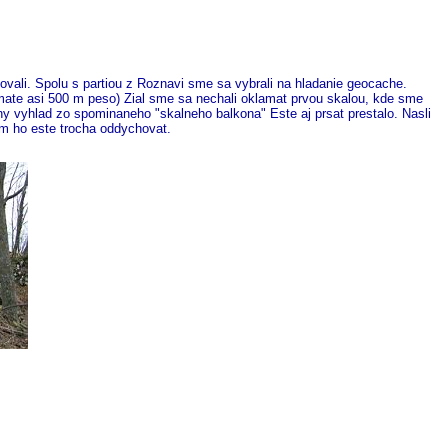
ovali. Spolu s partiou z Roznavi sme sa vybrali na hladanie geocache.
mate asi 500 m peso) Zial sme sa nechali oklamat prvou skalou, kde sme
 vyhlad zo spominaneho "skalneho balkona" Este aj prsat prestalo. Nasli
m ho este trocha oddychovat.