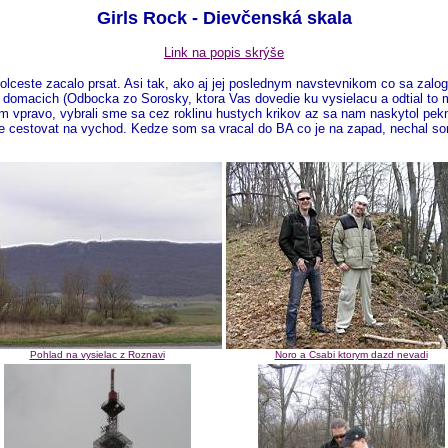
Girls Rock - Dievčenská skala
Link na popis skrýše
lceste zacalo prsat. Asi tak, ako aj jej poslednym navstevnikom co sa zalog
 domacich (Odbocka zo Sorosky, ktora Vas dovedie ku vysielacu a odtial to 
vpravo, vybrali sme sa cez roklinu hustych krikov az sa nam naskytol pekny
ce cestovat na vychod. Kedze som sa vracal do BA co je na zapad, nechal so
Pohlad na vysielac z Roznavi
Noro a Csabi ktorym dazd nevadi