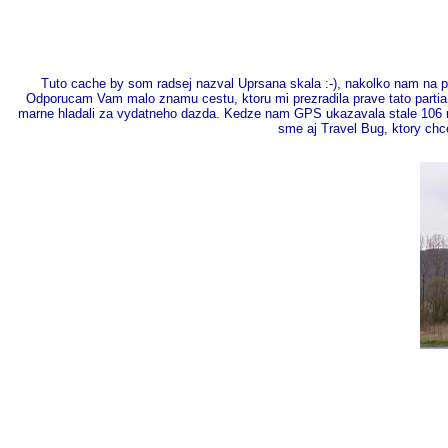
Tuto cache by som radsej nazval Uprsana skala :-), nakolko nam na po
Odporucam Vam malo znamu cestu, ktoru mi prezradila prave tato partia
marne hladali za vydatneho dazda. Kedze nam GPS ukazavala stale 106 m 
sme aj Travel Bug, ktory ch