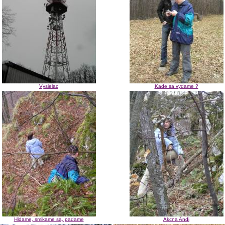
Vysielac
Kade sa vydame ?
Hldame, smikame sa, padame
Akcna Andi