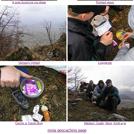
A sme konecne na skale
Pohlad vlavo
Uprsany vyhlad
Logujeme
Cache a Travel Bug
Hladaci: Csabi, Noro, Andi a ja
moja geocaching page