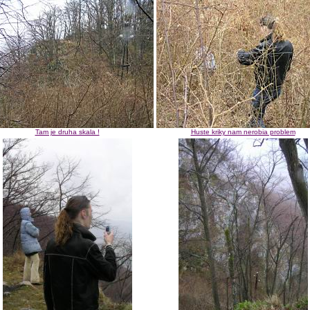
Tam je druha skala !
Huste kriky nam nerobia problem