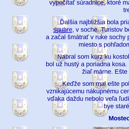
vypočítať súradnice, ktoré m
tr
Ďalšia najbližšia bola p
square
, v soche. Turistov b
a začal šmátrať v ruke sochy 
miesto s pohľadom
Nabral som kurz ku kosto
bol už hustý a poriadna kosa. 
žiaľ márne. Ešte p
Keďže som mal ešte pol ho
vznikajúcemu nákupnému ce
vďaka daždu nebolo veľa ľudí
bye staré
Mostec