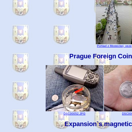
Pohlad z Mosteckej veze
Prague Foreign Coi
DSC00052.JPG
DSC00
Expansion`s magnetic 