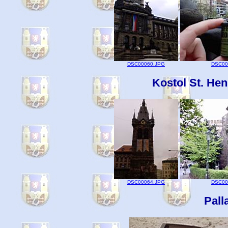
DSC00060.JPG
DSC00
Kostol St. He
DSC00064.JPG
DSC00
Pall