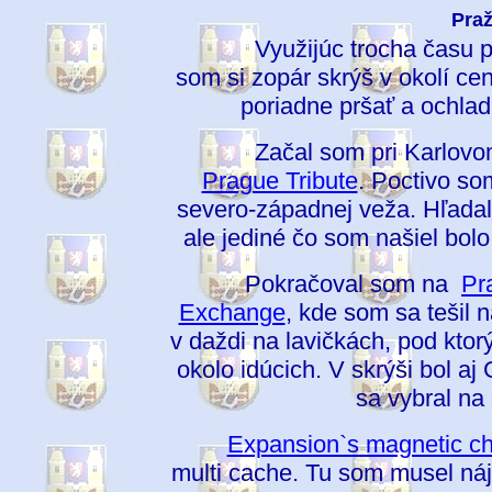
Pra
Využijúc trocha času počas
som si zopár skrýš v okolí cen
poriadne pršať a ochladi
Začal som pri Karlov
Prague Tribute
. Poctivo som
severo-západnej veža. Hľadal
ale jediné čo som našiel bolo
Pokračoval som na
Pr
Exchange
, kde som sa tešil 
v daždi na lavičkách, pod kto
okolo idúcich. V skrýši bol a
sa vybral na 
Expansion`s magnetic ch
multi cache. Tu som musel nájs