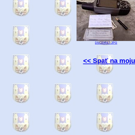
DSC00067.JPG
<< Spať na moju