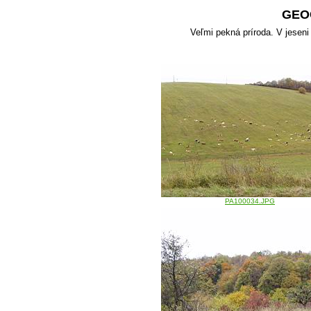
GEO
Veľmi pekná príroda. V jeseni
PA100034.JPG