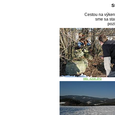
S
Cestou na výken
sme sa sta
poz
IMG_4208.JPG