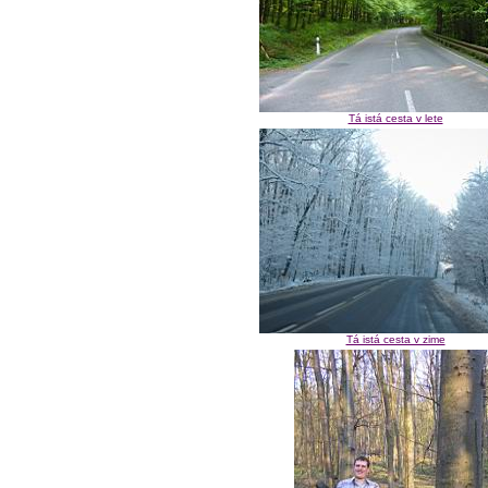
Tá istá cesta v lete
Tá istá cesta v zime