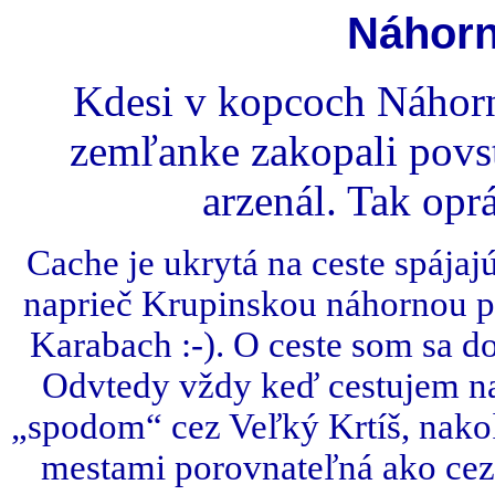
Náhorn
Kdesi v kopcoch Náhorn
zemľanke zakopali povs
arzenál. Tak oprá
Cache je ukrytá na ceste spájaj
naprieč Krupinskou náhornou p
Karabach :-). O ceste som sa d
Odvtedy vždy keď cestujem na
„spodom“ cez Veľký Krtíš, nako
mestami porovnateľná ako cez