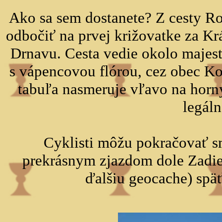
Ako sa sem dostanete? Z cesty Ro
odbočiť na prvej križovatke za 
Drnavu. Cesta vedie okolo maje
s vápencovou flórou, cez obec K
tabuľa nasmeruje vľavo na horn
legáln
Cyklisti môžu pokračovať 
prekrásnym zjazdom dole Zadi
ďalšiu geocache) spä