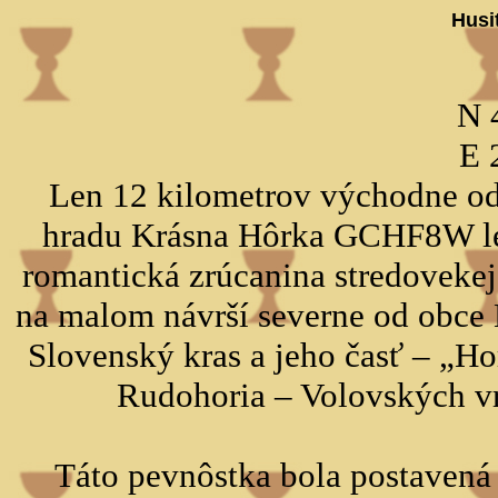
Husi
N 
E 
Len 12 kilometrov východne od
hradu Krásna Hôrka GCHF8W lež
romantická zrúcanina stredovekej 
na malom návrší severne od obce
Slovenský kras a jeho časť – „H
Rudohoria – Volovských vr
Táto pevnôstka bola postavená