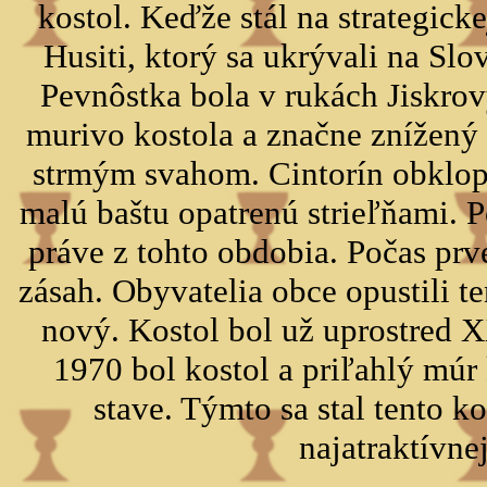
kostol. Keďže stál na strategick
Husiti, ktorý sa ukrývali na Slo
Pevnôstka bola v rukách Jiskro
murivo kostola a značne znížený
strmým svahom. Cintorín obklopu
malú baštu opatrenú strieľňami.
práve z tohto obdobia. Počas prve
zásah. Obyvatelia obce opustili te
nový. Kostol bol už uprostred 
1970 bol kostol a priľahlý mú
stave. Týmto sa stal tento k
najatraktívne