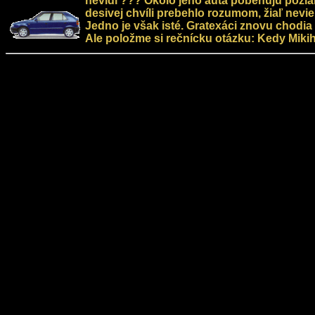
nevidí ??? Okolo jeho auta pobehujú požiarni
desivej chvíli prebehlo rozumom, žiaľ nevie
Jedno je však isté. Gratexáci znovu chodia 
Ale položme si rečnícku otázku: Kedy Miki