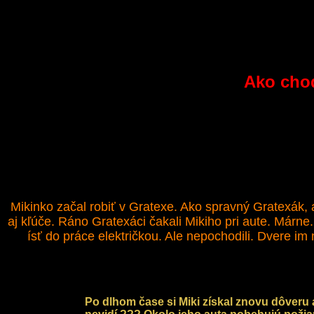
Ako chod
Mikinko začal robiť v Gratexe. Ako spravný Gratexák,
aj kľúče. Ráno Gratexáci čakali Mikiho pri aute. Márne. 
ísť do práce električkou. Ale nepochodili. Dvere im
Po dlhom čase si Miki získal znovu dôveru a