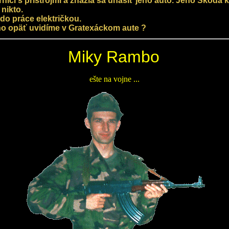
ci s prístrojmi a znažia sa uhasiť jeho auto. Jeho Škoda ktor
 nikto.
do práce električkou.
ho opäť uvidíme v Gratexáckom aute ?
Miky Rambo
ešte na vojne ...