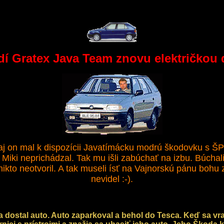
í Gratex Java Team znovu električkou 
 aj on mal k dispozícii Javatímácku modrú škodovku s ŠP
Miki neprichádzal. Tak mu išli zabúchať na izbu. Búchali,
 nikto neotvoril. A tak museli ísť na Vajnorskú pánu bohu
nevidel :-).
 dostal auto. Auto zaparkoval a behol do Tesca. Keď sa vrac