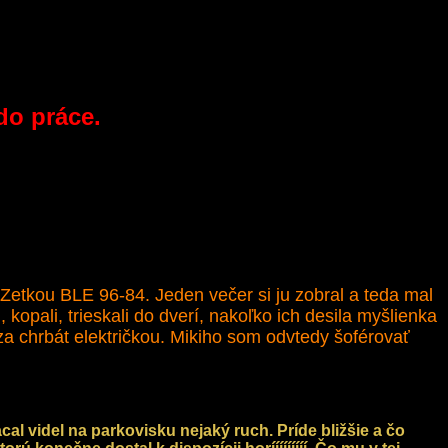
do práce.
Zetkou BLE 96-84. Jeden večer si ju zobral a teda mal
 kopali, trieskali do dverí, nakoľko ich desila myšlienka
 za chrbát električkou. Mikiho som odvtedy šoférovať
al videl na parkovisku nejaký ruch. Príde bližšie a čo