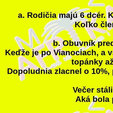
a. Rodičia majú 6 dcér. 
Koľko čle
b. Obuvník pre
Keďže je po Vianociach, a v
topánky až
Dopoludnia zlacnel o 10%, 
Večer stál
Aká bola