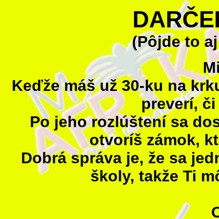
DARČEK
(Pôjde to aj
Mi
Keďže máš už 30-ku na krk
preverí, či
Po jeho rozlúštení sa d
otvoríš zámok, k
Dobrá správa je, že sa jed
školy, takže Ti m