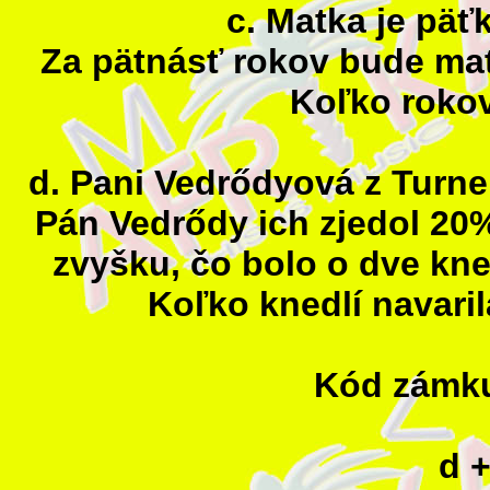
c. Matka je päťk
Za pätnásť rokov bude mat
Koľko roko
d. Pani Vedrődyová z Turne
Pán Vedrődy ich zjedol 20%
zvyšku, čo bolo o dve kne
Koľko knedlí navari
Kód zámku
d +