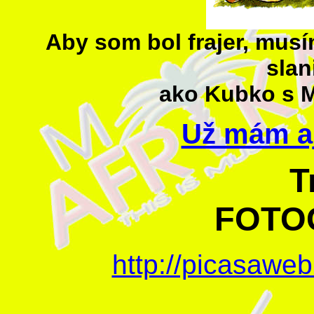
Aby som bol frajer, musí
slan
ako Kubko s Ma
Už mám aj
T
FOTOG
http://picasawe