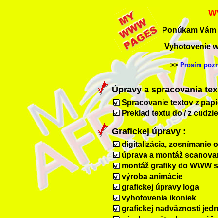
W
Ponúkam Vám v
Vyhotovenie w
>>
Prosím pozri
Úpravy a spracovania tex
Spracovanie textov z papi
Preklad textu do / z cudzi
Grafickej úpravy :
digitalizácia, zosnímanie
úprava a montáž scanova
montáž grafiky do WWW s
výroba animácie
grafickej úpravy loga
vyhotovenia ikoniek
grafickej nadväznosti jed