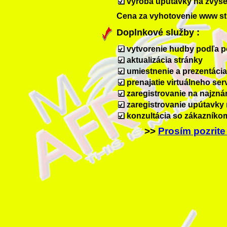
výroba upútavky na zvýše
Cena za vyhotovenie www str
Doplnkové služby :
vytvorenie hudby podľa p
aktualizácia stránky
umiestnenie a prezentácia
prenajatie virtuálneho ser
zaregistrovanie na najzn
zaregistrovanie upútavky
konzultácia so zákazníkom
>>
Prosím pozrite