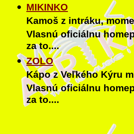
MIKINKO
Kamoš z intráku, mome
Vlasnú oficiálnu homep
za to....
ZOLO
Kápo z Veľkého Kýru m
Vlasnú oficiálnu homep
za to....