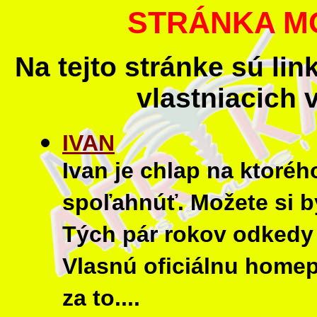
STRÁNKA M
Na tejto stránke sú li
vlastniacich
IVAN
Ivan je chlap na ktoré
spoľahnúť. Možete si by
Tých pár rokov odkedy
Vlasnú oficiálnu homep
za to....